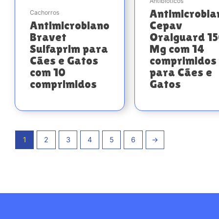
Antibióticos
Antimicrobia
Cachorros
Antimicrobiano
Cepav
Bravet
Oralguard 1
Sulfaprim para
Mg com 14
Cães e Gatos
comprimidos
com 10
para Cães e
comprimidos
Gatos
1
2
3
4
5
6
→