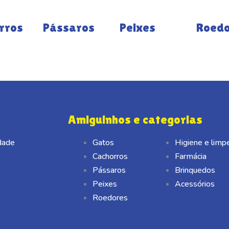
rros
Pássaros
Peixes
Roed
Amiguinhos e categorias
idade
Gatos
Higiene e limp
Cachorros
Farmácia
Pássaros
Brinquedos
Peixes
Acessórios
Roedores