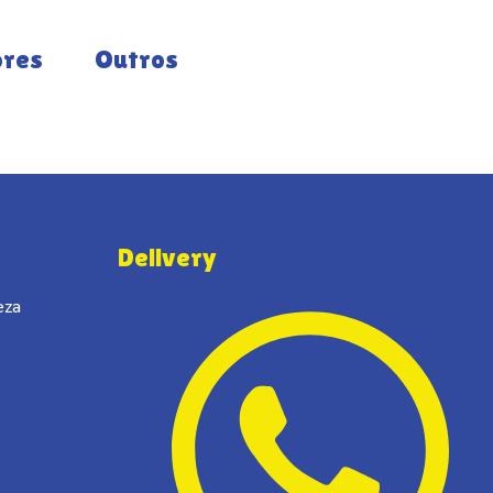
ores
Outros
Delivery
eza