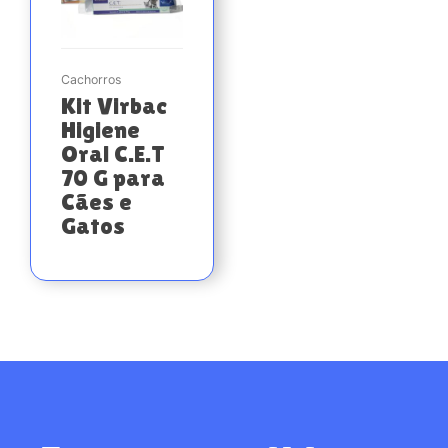
Cachorros
Kit Virbac
Higiene
Oral C.E.T
70 G para
Cães e
Gatos