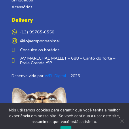
Brinquedos
Acessórios
Delivery
(13) 99765-6550
@lojaemporioanimal
Consulte os horários
AV MARECHAL MALLET – 688 – Canto do forte –
Praia Grande /SP
Desenvolvido por
WPL Digital
– 2025
Nós utilizamos cookies para garantir que você tenha a melhor
experiência em nosso site. Se você continua a usar este site,
assumimos que você está satisfeito.