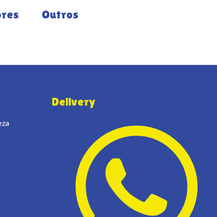
ores
Outros
Delivery
eza