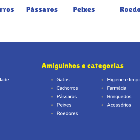
rros
Pássaros
Peixes
Roed
Amiguinhos e categorias
idade
Gatos
Higiene e limp
Cachorros
Farmácia
Pássaros
Brinquedos
Peixes
Acessórios
Roedores