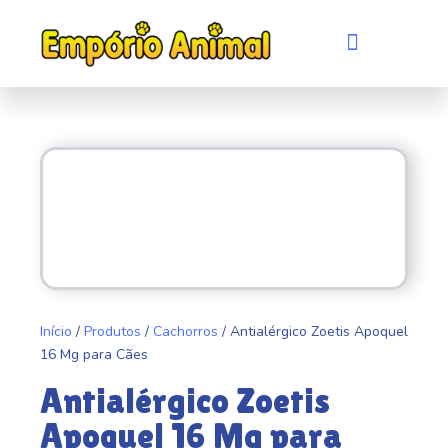
Ir
para
Menu
Quem somos
Evento de adoção
o
conteúdo
Início
/
Produtos
/
Cachorros
/ Antialérgico Zoetis Apoquel
16 Mg para Cães
Antialérgico Zoetis
Apoquel 16 Mg para