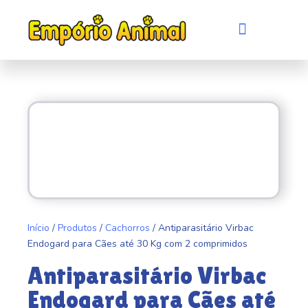
Ir
para
Menu
Quem somos
Evento de adoção
o
conteúdo
Início
/
Produtos
/
Cachorros
/ Antiparasitário Virbac
Endogard para Cães até 30 Kg com 2 comprimidos
Antiparasitário Virbac
Endogard para Cães até