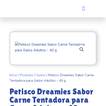
Ir
Menu
para
Quem somos
Evento de adoção
o
conteúdo
Início
/
Produtos
/
Gatos
/ Petisco Dreamies Sabor Carne
Tentadora para Gatos Adultos – 40 g
Petisco Dreamies Sabor
Carne Tentadora para