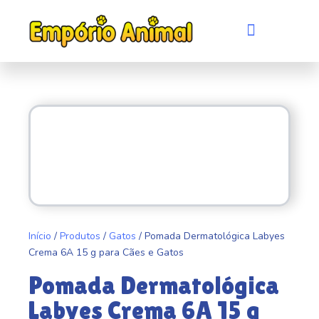
Ir
para
Menu
Quem somos
Evento de adoção
o
conteúdo
Início
/
Produtos
/
Gatos
/ Pomada Dermatológica Labyes
Crema 6A 15 g para Cães e Gatos
Pomada Dermatológica
Labyes Crema 6A 15 g