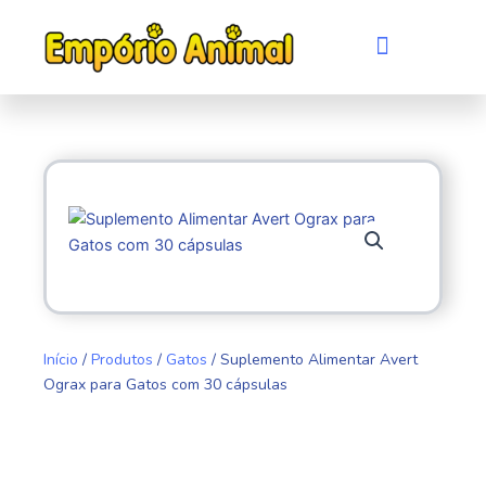
Ir
para
Menu
Quem somos
Evento de adoção
o
conteúdo
Início
/
Produtos
/
Gatos
/ Suplemento Alimentar Avert
Ograx para Gatos com 30 cápsulas