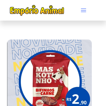
Ir
para
Menu
o
conteúdo