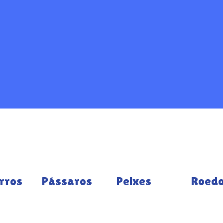
rros
Pássaros
Peixes
Roed