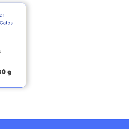
s
80 g