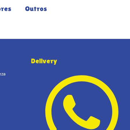
ores
Outros
Delivery
eza