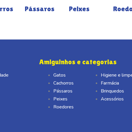
rros
Pássaros
Peixes
Roed
Amiguinhos e categorias
idade
Gatos
Higiene e limp
Cachorros
Farmácia
Pássaros
Brinquedos
Peixes
Acessórios
Roedores